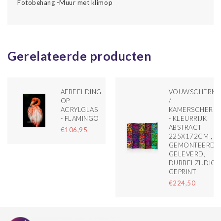
Fotobehang -Muur met klimop
Gerelateerde producten
AFBEELDING
VOUWSCHERM
OP
/
ACRYLGLAS
KAMERSCHERM
- FLAMINGO
- KLEURRIJK
ABSTRACT
€106,95
225X172CM ,
GEMONTEERD
GELEVERD,
DUBBELZIJDIG
GEPRINT
€224,50