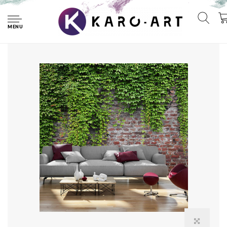
Home
Fotobehang -Muur met klimop, premium print vliesbehang
MENU