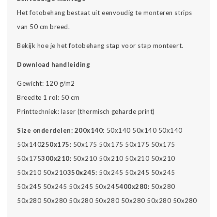
Het fotobehang bestaat uit eenvoudig te monteren strips
van 50 cm breed.
Bekijk hoe je het fotobehang stap voor stap monteert.
Download handleiding
Gewicht: 120 g/m2
Breedte 1 rol: 50 cm
Printtechniek: laser (thermisch geharde print)
Size onderdelen:
200x140:
50x140 50x140 50x140
50x140
250x175:
50x175 50x175 50x175 50x175
50x175
300x210:
50x210 50x210 50x210 50x210
50x210 50x210
350x245:
50x245 50x245 50x245
50x245 50x245 50x245 50x245
400x280:
50x280
50x280 50x280 50x280 50x280 50x280 50x280 50x280