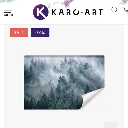
Home
Fotobehang - Mistig bos, premium print, inclusief behanglijm
- 450x300cm
MENU
SALE
-50%