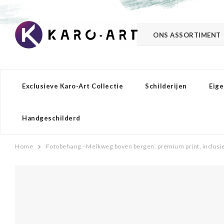
ONS ASSORTIMENT
Exclusieve Karo-Art Collectie
Schilderijen
Eige
Handgeschilderd
Home
Fotobehang - Melkweg boven bergen, premium print, inclusi