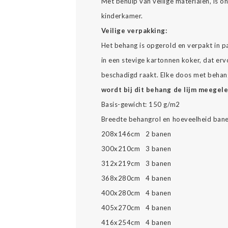
Met behulp van veilige materialen, is 
kinderkamer.
Veilige verpakking:
Het behang is opgerold en verpakt in p
in een stevige kartonnen koker, dat erv
beschadigd raakt. Elke doos met behang
wordt bij dit behang de lijm meegel
Basis-gewicht: 150 g/m2
Breedte behangrol en hoeveelheid bane
208x146cm 2 banen
300x210cm 3 banen
312x219cm 3 banen
368x280cm 4 banen
400x280cm 4 banen
405x270cm 4 banen
416x254cm 4 banen