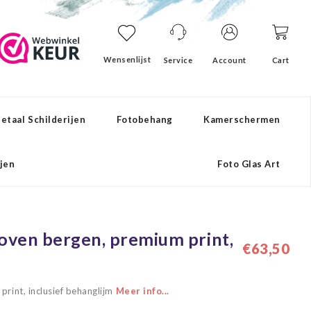
Wensenlijst
Service
Account
Cart
etaal Schilderijen
Fotobehang
Kamerschermen
ijen
Foto Glas Art
ven bergen, premium print,
€63,50
rint, inclusief behanglijm
Meer info...