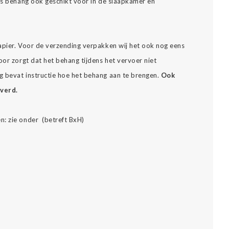
ons behang ook geschikt voor in de slaapkamer en
apier. Voor de verzending verpakken wij het ook nog eens
oor zorgt dat het behang tijdens het vervoer niet
 bevat instructie hoe het behang aan te brengen.
Ook
everd.
n: zie onder (betreft BxH)