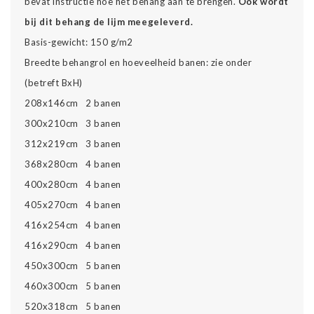
bevat instructie hoe het behang aan te brengen.
Ook wordt
bij dit behang de lijm meegeleverd.
Basis-gewicht: 150 g/m2
Breedte behangrol en hoeveelheid banen: zie onder
(betreft BxH)
208x146cm 2 banen
300x210cm 3 banen
312x219cm 3 banen
368x280cm 4 banen
400x280cm 4 banen
405x270cm 4 banen
416x254cm 4 banen
416x290cm 4 banen
450x300cm 5 banen
460x300cm 5 banen
520x318cm 5 banen