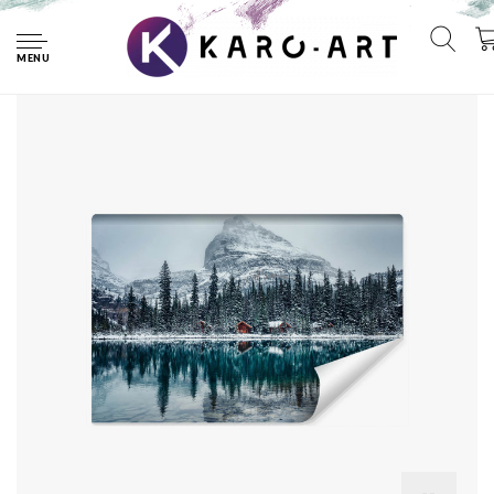
Home
Fotobehang - meer O'Hara Canada, premium print,
inclusief behanglijm
MENU