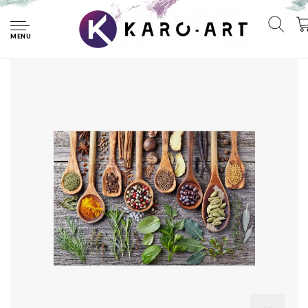
Home
Fotobehang - Kruiden en specerijen op een plank, keuken,
11 maten, inclusief behanglijm
MENU