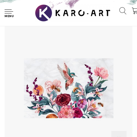
Home
Fotobehang - Kolibries en bijen op een bloem, Prachtig op de
muur, 11 maten, incl behanglijm
MENU