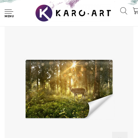
Home
Fotobehang - Hert in zonnig bos, premium print, inclusief
behanglijm
MENU