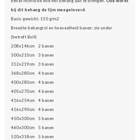
bevat instructie hoe het behang aan te brengen.
Ook wordt
bij dit behang de lijm meegeleverd.
Basis-gewicht: 150 g/m2
Breedte behangrol en hoeveelheid banen: zie onder
(betreft BxH)
208x146cm 2 banen
300x210cm 3 banen
312x219cm 3 banen
368x280cm 4 banen
400x280cm 4 banen
405x270cm 4 banen
416x254cm 4 banen
416x290cm 4 banen
450x300cm 5 banen
460x300cm 5 banen
520x318cm 5 banen