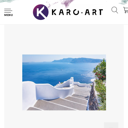
Home
Fotobehang - Griekse trap naar het strand, 11 maten, mooi
licht aan je muur, inclusief behanglijm
MENU