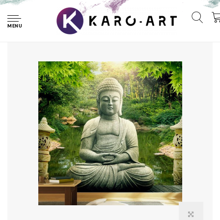
Home
Fotobehang - De tuin van Boeddha
MENU