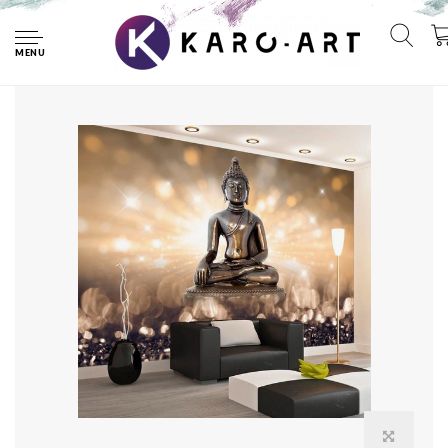
Home
Fotobehang - Boeddha op een voetstuk
MENU