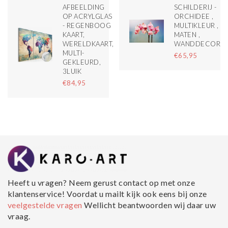
M
AFBEELDING
SCHILDERIJ -
OP ACRYLGLAS
ORCHIDEE ,
M
- REGENBOOG
MULTIKLEUR , 2
KAART,
MATEN ,
WERELDKAART,
WANDDECORAT
MULTI-
€65,95
GEKLEURD,
3LUIK
€84,95
Heeft u vragen? Neem gerust contact op met onze
klantenservice! Voordat u mailt kijk ook eens bij onze
veelgestelde vragen
Wellicht beantwoorden wij daar uw
vraag.