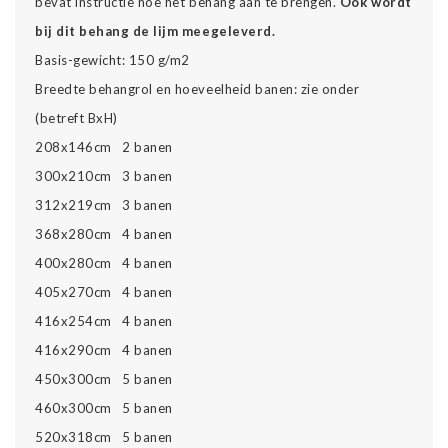
bevat instructie hoe het behang aan te brengen.
Ook wordt
bij dit behang de lijm meegeleverd.
Basis-gewicht: 150 g/m2
Breedte behangrol en hoeveelheid banen: zie onder
(betreft BxH)
208x146cm 2 banen
300x210cm 3 banen
312x219cm 3 banen
368x280cm 4 banen
400x280cm 4 banen
405x270cm 4 banen
416x254cm 4 banen
416x290cm 4 banen
450x300cm 5 banen
460x300cm 5 banen
520x318cm 5 banen