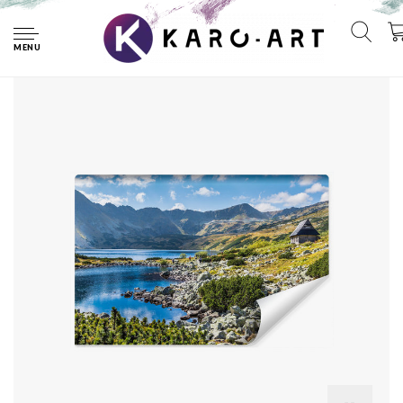
Home
Fotobehang - Bergmeer in een vallei, premium print,
inclusief behanglijm
MENU