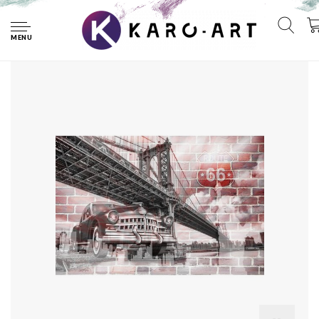
Home
Fotobehang - Amerika, USA, Oldtimer, route66, Brooklyn
Bridge, Op stenen achtergrond, 11 maten, incl behanglijm
MENU