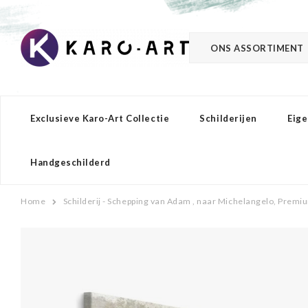
ONS ASSORTIMENT
Exclusieve Karo-Art Collectie
Schilderijen
Eige
Handgeschilderd
Home
Schilderij - Schepping van Adam , naar Michelangelo, Premiu