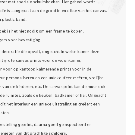
gezet met speciale schuimhoeken. Het geheel wordt
die is aangepast aan de grootte en dikte van het canvas.
 plastic band.
oek is het niet nodig om een frame te kopen.
gers voor bevestiging.
n decoratie die opvalt, ongeacht in welke kamer deze
it grote canvas prints voor de woonkamer,
r voor op kantoor, kalmerende prints voor in de
eur personaliseren en een unieke sfeer creëren, vrolijke
 van de kinderen, etc. De canvas print kan de muur ook
nde ruimtes, zoals de keuken, badkamer of hal. Ongeacht
dit het interieur een unieke uitstraling en creëert een
asten.
 bestelling geprint, daarna goed geïnspecteerd en
nieten van dit prachtige schilderij.