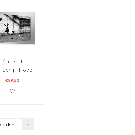
Karo-art
ilderij - Hope,
is altijd hoop.
€59,50
nksy 80x60cm
bekeken