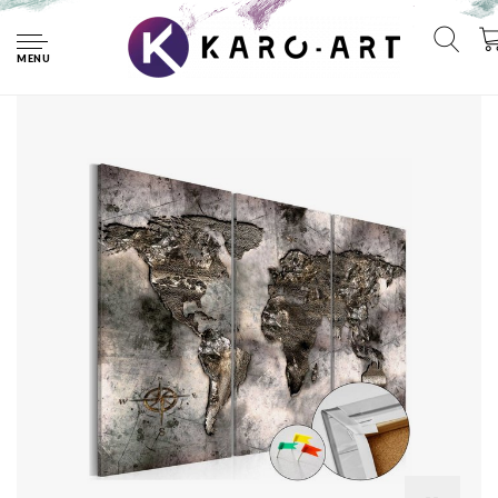
Home
Afbeelding op kurk - Opalescent Map , Wereldkaart, Grijs,
3luik
MENU