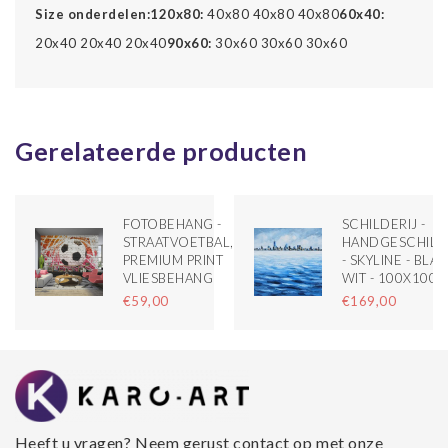
Size onderdelen:
120x80:
40x80 40x80 40x80
60x40:
20x40 20x40 20x40
90x60:
30x60 30x60 30x60
Gerelateerde producten
FOTOBEHANG -
SCHILDERIJ -
STRAATVOETBAL,
HANDGESCHIL
PREMIUM PRINT
- SKYLINE - BLA
VLIESBEHANG
WIT - 100X100
€59,00
€169,00
Heeft u vragen? Neem gerust contact op met onze