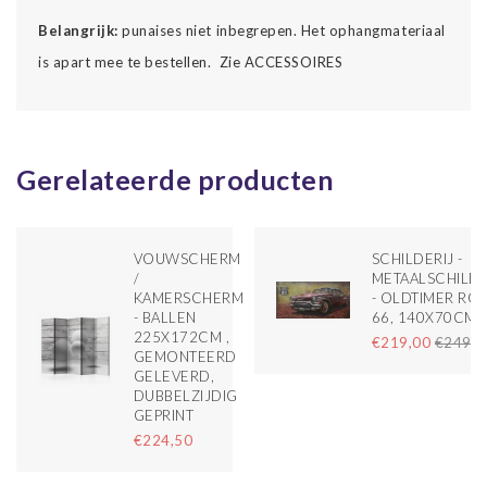
Belangrijk:
punaises niet inbegrepen. Het ophangmateriaal
is apart mee te bestellen. Zie
ACCESSOIRES
Gerelateerde producten
VOUWSCHERM
SCHILDERIJ -
/
METAALSCHILDE
KAMERSCHERM
- OLDTIMER RO
- BALLEN
66, 140X70CM
225X172CM ,
€219,00
€249,0
GEMONTEERD
GELEVERD,
DUBBELZIJDIG
GEPRINT
€224,50