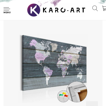
Home
Afbeelding op kurk - De wereld op Planken, Wereldkaart,
Grijs, Hout Look op Doek, 1luik
MENU