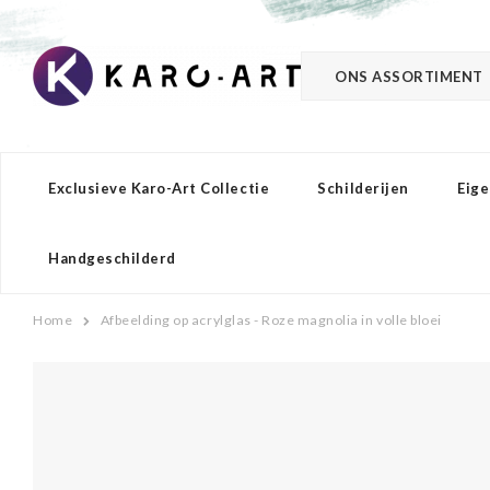
ONS ASSORTIMENT
Exclusieve Karo-Art Collectie
Schilderijen
Eige
Handgeschilderd
Home
Afbeelding op acrylglas - Roze magnolia in volle bloei