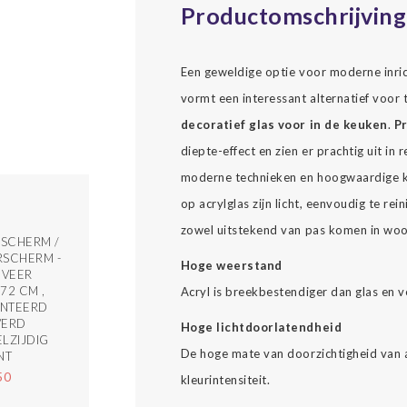
Productomschrijving
Een geweldige optie voor moderne inrich
vormt een interessant alternatief voor t
decoratief glas voor in de keuken
.
Pr
diepte-effect en zien er prachtig uit i
moderne technieken en hoogwaardige kl
op acrylglas zijn licht, eenvoudig te re
zowel uitstekend van pas komen in woon
SCHERM /
SCHERM -
Hoge weerstand
 VEER
72 CM ,
Acryl is breekbestendiger dan glas en v
NTEERD
VERD
Hoge lichtdoorlatendheid
LZIJDIG
De hoge mate van doorzichtigheid van a
NT
50
kleurintensiteit.