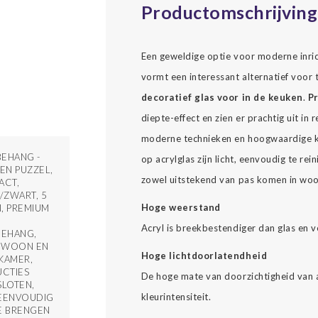
Productomschrijving
Een geweldige optie voor moderne inrich
vormt een interessant alternatief voor t
decoratief glas voor in de keuken
.
Pr
diepte-effect en zien er prachtig uit i
moderne technieken en hoogwaardige kl
EHANG -
op acrylglas zijn licht, eenvoudig te re
N PUZZEL,
zowel uitstekend van pas komen in woon
ACT,
ZWART, 5
Hoge weerstand
, PREMIUM
Acryl is breekbestendiger dan glas en v
BEHANG,
 WOON EN
Hoge lichtdoorlatendheid
KAMER,
UCTIES
De hoge mate van doorzichtigheid van a
SLOTEN,
kleurintensiteit.
EENVOUDIG
E BRENGEN