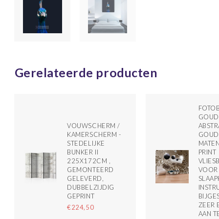
Gerelateerde producten
FOTOB
GOUDE
VOUWSCHERM /
ABSTR
KAMERSCHERM -
GOUD/
STEDELIJKE
MATEN
BUNKER II
PRINT
225X172CM ,
VLIES
GEMONTEERD
VOOR
GELEVERD,
SLAAP
DUBBELZIJDIG
INSTR
GEPRINT
BIJGE
ZEER 
€224,50
AAN T