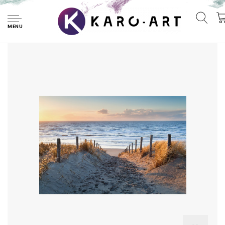
Home
Afbeelding op acrylglas - pad naar de Noordzee, te koop in 3
maten
MENU