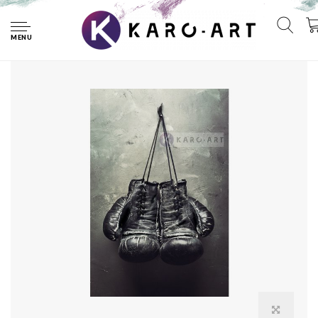
Home
afbeelding op acrylglas - Oude bokshandschoenen
MENU