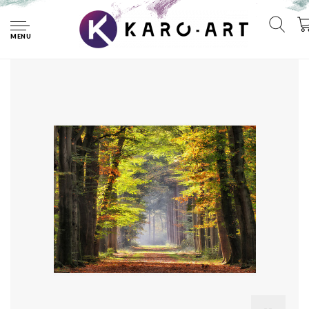
Home
Afbeelding op acrylglas - Ochtendwandeling in het bos ,
Groen bruin , 3 maten , Wanddecoratie
MENU