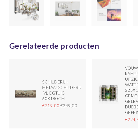
Gerelateerde producten
VOUW
KAMER
UITZI
SCHILDERIJ -
WATE
METAALSCHILDERIJ
225X1
-VLIEGTUIG
GEMO
60X180CM
GELE
€219,00
€249,00
DUBBE
GEPRI
€224,