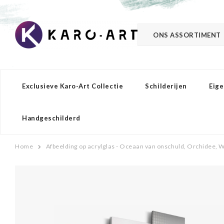
ONS ASSORTIMENT
Exclusieve Karo-Art Collectie
Schilderijen
Eige
Handgeschilderd
Home
Afbeelding op acrylglas - Oceaan van onschuld, Orchidee, Wi