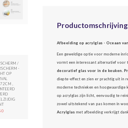
Productomschrijving
Afbeelding op acrylglas - Oceaan van
Een geweldige optie voor moderne inrich
vormt een interessant alternatief voor t
SCHERM /
SCHERM -
decoratief glas voor in de keuken
.
Pr
CHT OP
RVAL
diepte-effect en zien er prachtig uit i
72CM ,
moderne technieken en hoogwaardige kl
NTEERD
VERD
op acrylglas zijn licht, eenvoudig te re
LZIJDIG
zowel uitstekend van pas komen in woon
NT
50
Acrylglas
met afbeelding verkrijgt dank