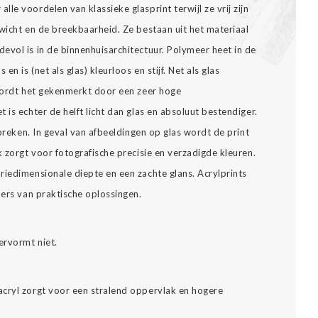
lle voordelen van klassieke glasprint terwijl ze vrij zijn
wicht en de breekbaarheid. Ze bestaan uit het materiaal
evol is in de binnenhuisarchitectuur. Polymeer heet in de
en is (net als glas) kleurloos en stijf. Net als glas
 wordt het gekenmerkt door een zeer hoge
 is echter de helft licht dan glas en absoluut bestendiger.
 breken. In geval van afbeeldingen op glas wordt de print
k zorgt voor fotografische precisie en verzadigde kleuren.
riedimensionale diepte en een zachte glans. Acrylprints
bers van praktische oplossingen.
ervormt niet.
cryl zorgt voor een stralend oppervlak en hogere