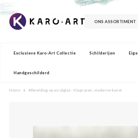
ONS ASSORTIMENT
Exclusieve Karo-Art Collectie
Schilderijen
Eige
Handgeschilderd
Home
Afbeelding op acrylglas - Klaprozen, moderne kunst