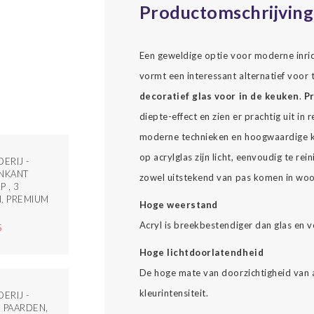
Productomschrijving
Een geweldige optie voor moderne inrich
vormt een interessant alternatief voor t
decoratief glas voor in de keuken
.
Pr
diepte-effect en zien er prachtig uit i
moderne technieken en hoogwaardige kl
op acrylglas zijn licht, eenvoudig te re
ERIJ -
NKANT
zowel uitstekend van pas komen in woon
 , 3
, PREMIUM
Hoge weerstand
Acryl is breekbestendiger dan glas en v
5
Hoge lichtdoorlatendheid
De hoge mate van doorzichtigheid van a
kleurintensiteit.
ERIJ -
 PAARDEN,