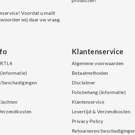
producten!
nservice! Voordat u mailt
twoorden wij daar uw vraag.
fo
Klantenservice
j RTL4
Algemene voorwaarden
(informatie)
Betaalmethoden
/beschadigingen
Disclaimer
Fotobehang (informatie)
Klachten
Klantenservice
 Verzendkosten
Levertijd & Verzendkosten
Privacy Policy
Retourneren/beschadiginge