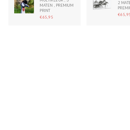
MULTIKLEUR , 3
2 MAT
MATEN , PREMIUM
PREMI
PRINT
€65,9
€65,95