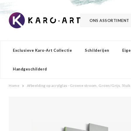
ONS ASSORTIMENT
Exclusieve Karo-Art Collectie
Schilderijen
Eige
Handgeschilderd
Home
Afbeelding op acrylglas - Groene stroom, Groen/Grijs, 5luik