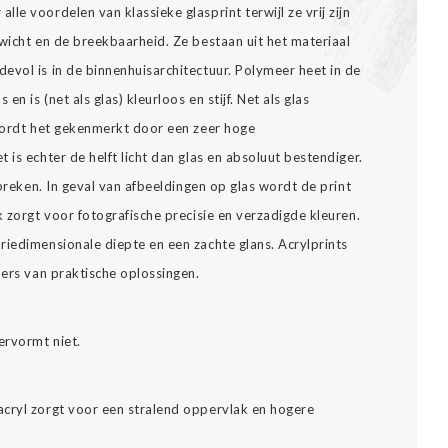
lle voordelen van klassieke glasprint terwijl ze vrij zijn
wicht en de breekbaarheid. Ze bestaan uit het materiaal
evol is in de binnenhuisarchitectuur. Polymeer heet in de
en is (net als glas) kleurloos en stijf. Net als glas
 wordt het gekenmerkt door een zeer hoge
 is echter de helft licht dan glas en absoluut bestendiger.
 breken. In geval van afbeeldingen op glas wordt de print
k zorgt voor fotografische precisie en verzadigde kleuren.
riedimensionale diepte en een zachte glans. Acrylprints
bers van praktische oplossingen.
ervormt niet.
cryl zorgt voor een stralend oppervlak en hogere