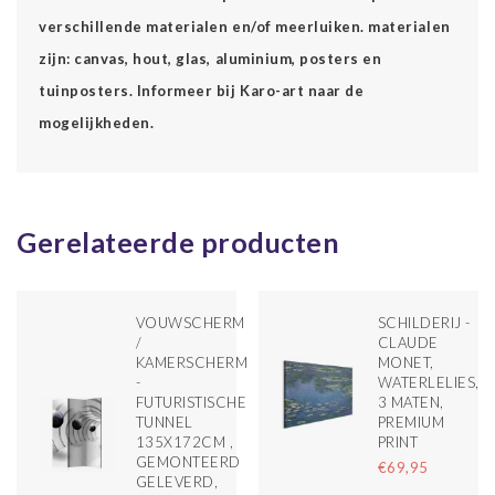
verschillende materialen en/of meerluiken. materialen
zijn: canvas, hout, glas, aluminium, posters en
tuinposters. Informeer bij Karo-art naar de
mogelijkheden.
Gerelateerde producten
VOUWSCHERM
SCHILDERIJ -
LDERD
/
CLAUDE
MEN,
KAMERSCHERM
MONET,
-
WATERLELIES,
FUTURISTISCHE
3 MATEN,
TUNNEL
PREMIUM
135X172CM ,
PRINT
GEMONTEERD
€69,95
GELEVERD,