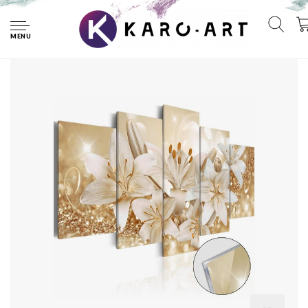
Home
Afbeelding op acrylglas - Gouden boeket, Orchidee,
Wit/Goud, 5luik
MENU