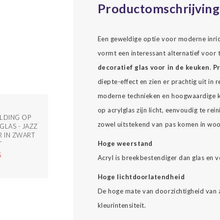
Productomschrijving
Een geweldige optie voor moderne inrich
vormt een interessant alternatief voor t
decoratief glas voor in de keuken
.
Pr
diepte-effect en zien er prachtig uit i
moderne technieken en hoogwaardige kl
op acrylglas zijn licht, eenvoudig te re
LDING OP
zowel uitstekend van pas komen in woon
GLAS - JAZZ
R IN ZWART
Hoge weerstand
T
5
Acryl is breekbestendiger dan glas en v
Hoge lichtdoorlatendheid
De hoge mate van doorzichtigheid van a
kleurintensiteit.