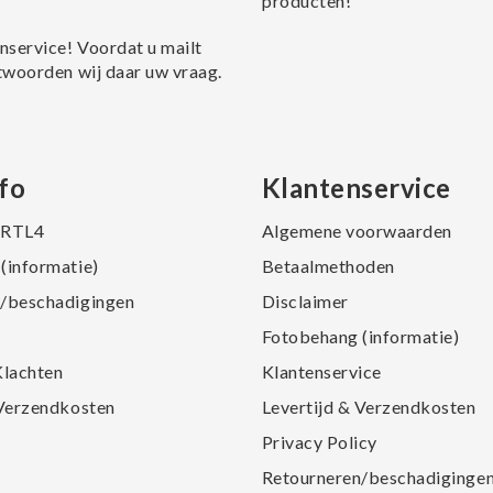
producten!
nservice! Voordat u mailt
twoorden wij daar uw vraag.
fo
Klantenservice
j RTL4
Algemene voorwaarden
(informatie)
Betaalmethoden
/beschadigingen
Disclaimer
Fotobehang (informatie)
Klachten
Klantenservice
 Verzendkosten
Levertijd & Verzendkosten
Privacy Policy
Retourneren/beschadiginge