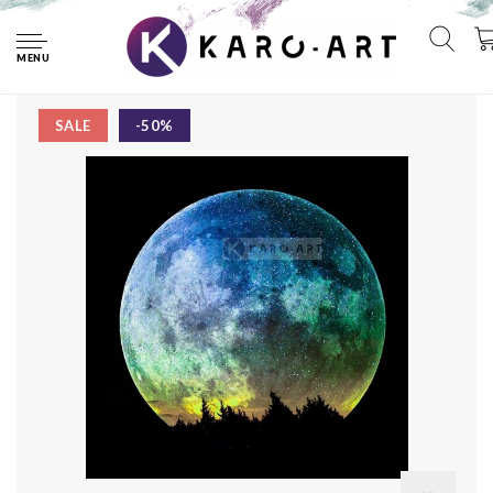
Home
Afbeelding op acrylglas - Gekleurde Volle Maan , Blauw
zwart , 50x50cm , Premium print
MENU
SALE
-50%