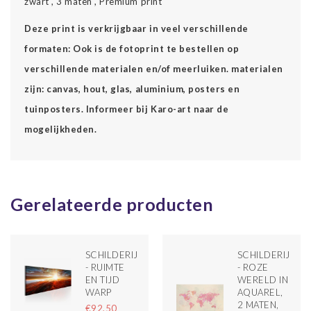
zwart , 3 maten , Premium print
Deze print is verkrijgbaar in veel verschillende
formaten: Ook is de fotoprint te bestellen op
verschillende materialen en/of meerluiken. materialen
zijn: canvas, hout, glas, aluminium, posters en
tuinposters. Informeer bij Karo-art naar de
mogelijkheden.
Gerelateerde producten
SCHILDERIJ
SCHILDERIJ
- RUIMTE
- ROZE
EN TIJD
WERELD IN
TIE
WARP
AQUAREL,
NT
2 MATEN,
€92,50