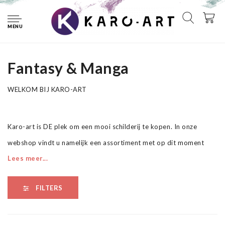
Home
Schilderijen
Fantasy & Manga
MENU
Fantasy & Manga
Fantasy & Manga
WELKOM BIJ KARO-ART
Karo-art is DE plek om een mooi schilderij te kopen. In onze
webshop vindt u namelijk een assortiment met op dit moment
Lees meer...
ruim 7000 schilderijen. En elke dag komen er nieuwe doeken bij.
Van fotoschilderijen op canvas tot aan onze schitterende canvas
FILTERS
art collectie. Van schilderijen op linnen die handgeschilderd, uniek
en gesigneerd zijn tot aan canvas schilderijen voor op de
kinderkamer.