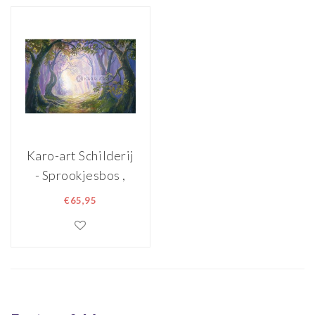
Karo-art Schilderij
- Sprookjesbos ,
Groen Paars , 3
€65,95
maten ,
Wanddecoratie