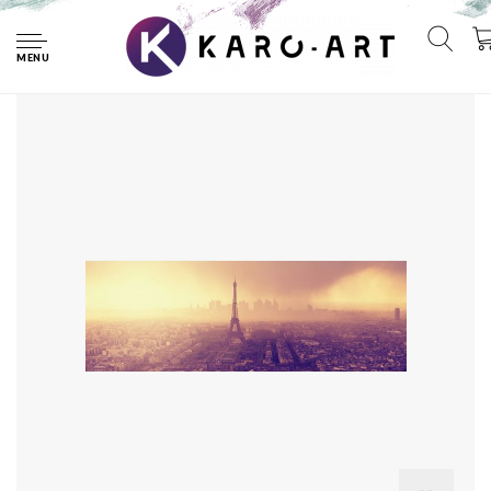
Home
Schilderij - Zonsondergang boven Parijs, Frankrijk, 2 maten
(wanddecoratie)
MENU