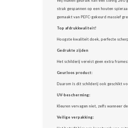
Wij maken gebruik van een stevig 260 
strak gespannen op een houten spieraa
gemaakt van PEFC-gekeurd massief gre
Top afdrukkwaliteit!
Hoogste kwaliteit doek, perfecte scher
Gedrukte zijden
Het schilderij vereist geen extra fram
Geurloos product:
Daarom is dit schilderij ook geschikt v
UV-bescherming:
Kleuren vervagen niet, zelfs wanneer d
Veilige verpakking: