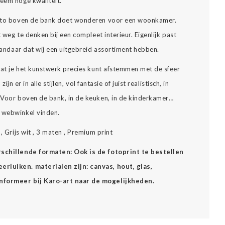
reem hoge kwaliteit.
 foto boven de bank doet wonderen voor een woonkamer.
t weg te denken bij een compleet interieur. Eigenlijk past
 vandaar dat wij een uitgebreid assortiment hebben.
 dat je het kunstwerk precies kunt afstemmen met de sfeer
zijn er in alle stijlen, vol fantasie of juist realistisch, in
… Voor boven de bank, in de keuken, in de kinderkamer…
e webwinkel vinden.
, Grijs wit , 3 maten , Premium print
erschillende formaten: Ook is de fotoprint te bestellen
rluiken. materialen zijn: canvas, hout, glas,
Informeer bij Karo-art naar de mogelijkheden.