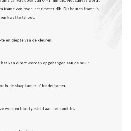
grams canvas doek van 0,41 mm dik. Het canvas wordt
m frame van twee centimeter dik. Dit houten frame is
nen kwaliteitshout.
pte en diepte van de kleuren.
es: het kan direct worden opgehangen aan de muur.
oor in de slaapkamer of kinderkamer.
eze worden blootgesteld aan het zonlicht.