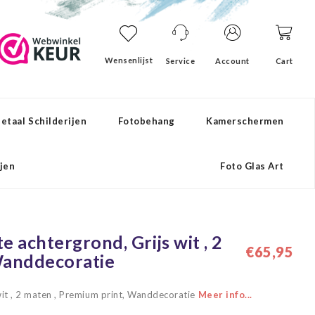
Wensenlijst
Service
Account
Cart
etaal Schilderijen
Fotobehang
Kamerschermen
ijen
Foto Glas Art
te achtergrond, Grijs wit , 2
€65,95
Wanddecoratie
s wit , 2 maten , Premium print, Wanddecoratie
Meer info...