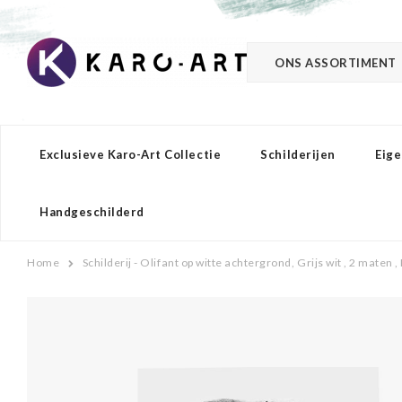
ONS ASSORTIMENT
Exclusieve Karo-Art Collectie
Schilderijen
Eige
Handgeschilderd
Home
Schilderij - Olifant op witte achtergrond, Grijs wit , 2 mate