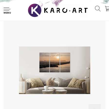
Home
Schilderij - Ochtend in de polder, Hollands landschap,
120x80cm, 3 luik, premium print
MENU