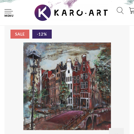
Home
Schilderij - Metaalschilderij - Amsterdamse Grachten,
100x100
MENU
SALE
-12%