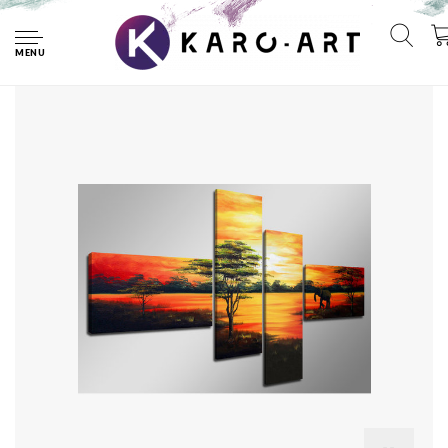
Home
Schilderij - Handgeschilderd - Zonsondergang in Afrika,
Olifant, 4luik, 160x70cm, (wanddecoratie)
MENU