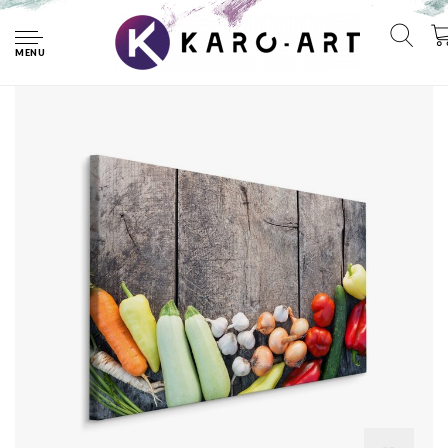
Home
Schilderij - Groente op hout (print op canvas), multi-
gekleurd, premium print
MENU