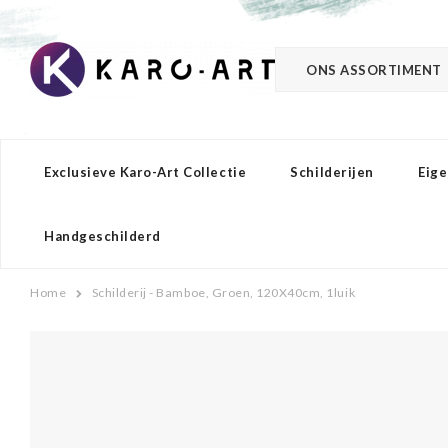
ONS ASSORTIMENT
Exclusieve Karo-Art Collectie
Schilderijen
Eige
Handgeschilderd
Home
Schilderij - Bamboe, Groen, 120X40cm, 1luik