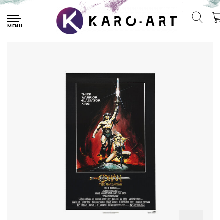
Home
Poster- Conan the Barbarian, 1982 ,Originele Filmposter,
Premium Print, Professioneel Fotopapier
MENU