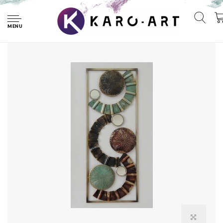
Home
Frame 3D art - Slangen 28X73cm
MENU