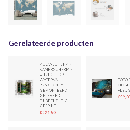
Gerelateerde producten
VOUWSCHERM /
KAMERSCHERM -
UITZICHT OP
WATERVAL
FOTOB
225X172CM ,
OOST
GEMONTEERD
VLEU
GELEVERD
€59,0
DUBBELZIJDIG
GEPRINT
€224,50