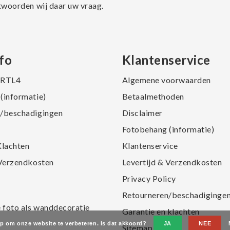
twoorden wij daar uw vraag.
fo
Klantenservice
j RTL4
Algemene voorwaarden
(informatie)
Betaalmethoden
/beschadigingen
Disclaimer
Fotobehang (informatie)
Klachten
Klantenservice
 Verzendkosten
Levertijd & Verzendkosten
Privacy Policy
Retourneren/beschadiginge
e foto als wanddecoratie
Garantie en klachten
op om onze website te verbeteren. Is dat akkoord?
JA
NEE
Sitemap