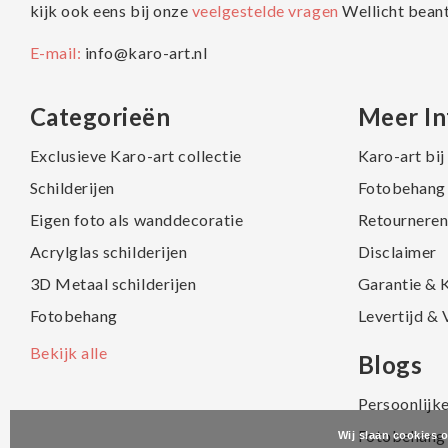
kijk ook eens bij onze
veelgestelde vragen
Wellicht bean
E-mail:
info@karo-art.nl
Categorieën
Meer In
Exclusieve Karo-art collectie
Karo-art bi
Schilderijen
Fotobehang 
Eigen foto als wanddecoratie
Retourneren
Acrylglas schilderijen
Disclaimer
3D Metaal schilderijen
Garantie & 
Fotobehang
Levertijd &
Bekijk alle
Blogs
Persoonlijk
Fotobehang
Wij slaan cookies 