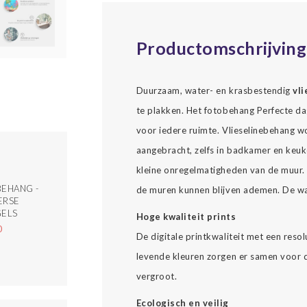
Productomschrijving
Duurzaam, water- en krasbestendig
vl
te plakken. Het fotobehang Perfecte da
voor iedere ruimte. Vlieselinebehang w
aangebracht, zelfs in badkamer en keuke
kleine onregelmatigheden van de muur.
EHANG -
de muren kunnen blijven ademen. De wat
ERSE
GELS
Hoge kwaliteit prints
0
De digitale printkwaliteit met een reso
levende kleuren zorgen er samen voor da
vergroot.
Ecologisch en veilig