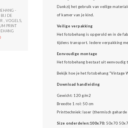
Dankzij het gebruik van veilige materi
EHANG -
of kamer van je kind.
 BIJ DE
R , VOGELS,
UM PRINT
Veilige verpakking
BEHANG
Het fotobehang is opgerold en in de fab
0
tijdens transport. Iedere verpakking m
Eenvoudige montage
Het fotobehang bestaat uit eenvoudig 
Bekijk hoe je het fotobehang "Vintage
Download handleiding
Gewicht: 120 g/m2
Breedte 1 rol: 50 cm
Printtechniek: laser (thermisch geharde 
Size onderdelen:
100x70:
50x70 50x