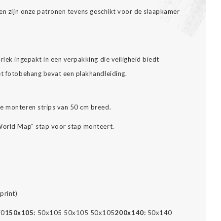
alen zijn onze patronen tevens geschikt voor de slaapkamer
riek ingepakt in een verpakking die veiligheid biedt
et fotobehang bevat een plakhandleiding.
te monteren strips van 50 cm breed.
 World Map" stap voor stap monteert.
print)
70
150x105:
50x105 50x105 50x105
200x140:
50x140