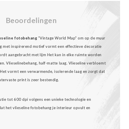
Beoordelingen
ieseline fotobehang
"Vintage World Map" om op de muur
g met inspirerend motief vormt een effectieve decoratie
ordt aangebracht met lijm Het kan in elke ruimte worden
n. Vlieselinebehang, half-matte laag. Vlieseline verbloemt
 Het vormt een verwarmende, isolerende laag en zorgt dat
ervaste print is zeer bestendig.
lutie tot 600 dpi volgens een unieke technologie en
t het vlieseline fotobehang je interieur opvult en