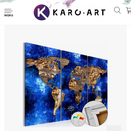
Home
Afbeelding op kurk - Gouden Continenten , Wereldkaart,
Blauw/Goud, 3luik
MENU