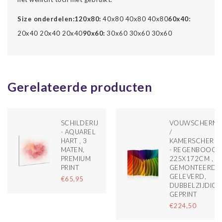
Size onderdelen:
120x80:
40x80 40x80 40x80
60x40:
20x40 20x40 20x40
90x60:
30x60 30x60 30x60
Gerelateerde producten
SCHILDERIJ
VOUWSCHERM
- AQUAREL
/
HART , 3
KAMERSCHERM
MATEN,
- REGENBOOG
PREMIUM
225X172CM ,
PRINT
GEMONTEERD
GELEVERD,
€65,95
DUBBELZIJDIG
GEPRINT
€224,50