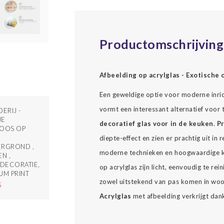
Productomschrijving
Afbeelding op acrylglas - Exotische 
Een geweldige optie voor moderne inrich
vormt een interessant alternatief voor t
ERIJ -
JE
decoratief glas voor in de keuken
.
Pr
ROOS OP
diepte-effect en zien er prachtig uit i
ERGROND ,
moderne technieken en hoogwaardige kl
EN ,
DECORATIE,
op acrylglas zijn licht, eenvoudig te re
UM PRINT
zowel uitstekend van pas komen in woon
5
Acrylglas
met afbeelding verkrijgt dank