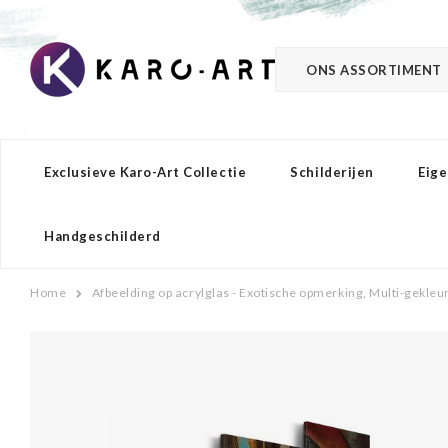
ONS ASSORTIMENT
Exclusieve Karo-Art Collectie
Schilderijen
Eige
Handgeschilderd
Home
Afbeelding op acrylglas - Exotische opmerking, Multi-gekleur