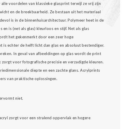
lle voordelen van klassieke glasprint terwijl ze vrij zijn
wicht en de breekbaarheid. Ze bestaan uit het materiaal
evol is in de binnenhuisarchitectuur. Polymeer heet in de
en is (net als glas) kleurloos en stijf. Net als glas
 wordt het gekenmerkt door een zeer hoge
 is echter de helft licht dan glas en absoluut bestendiger.
 breken. In geval van afbeeldingen op glas wordt de print
k zorgt voor fotografische precisie en verzadigde kleuren.
riedimensionale diepte en een zachte glans. Acrylprints
bers van praktische oplossingen.
ervormt niet.
cryl zorgt voor een stralend oppervlak en hogere