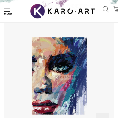
Home
Afbeelding op acrylglas - Abstracte vrouw III, print op
acrylglas
MENU